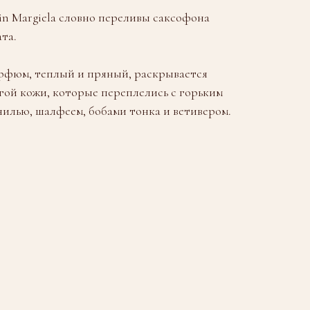
tin Margiela словно переливы саксофона
та.
фюм, теплый и пряный, раскрывается
огой кожи, которые переплелись с горьким
нилью, шалфеем, бобами тонка и ветивером.