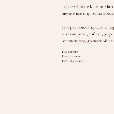
В Jazz Club от Maison Mar
звучит вся пирамида арома
Потрясающей красоты пар
нотами рома, табака, дор
апельсином, древесной ва
Вид: Унисекс
Ноты: Кожаные
Ноты: Древесные