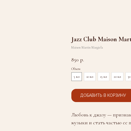
Jazz Club Maison Mar
Maison Martin Margiela
850
р.
Объем
5 мл
10 мл
15 мл
20 мл
30
ДОБАВИТЬ В КОРЗИНУ
Любовь к джазу — признак
музыки и стать частью ее 