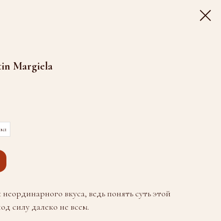
tin Margiela
 мл
 неординарного вкуса, ведь понять суть этой
под силу далеко не всем.