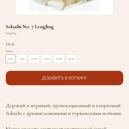
Sekushi No. 7 Lengling
Lengling
550
р.
Объем
2 мл
5 мл
10 мл
15 мл
20 мл
30 мл
ДОБАВИТЬ В КОРЗИНУ
Дерзкий и игривый, провокационный и капризный
Sekushi с яркими кожаными и гурманскими нотками.
Магия аромата окутывает эротической аурой