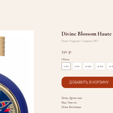
Divine Blossom Haut
Haute Fragrance Company HFC
550
р.
Объем
2 мл
5 мл
10 мл
15 мл
20 
ДОБАВИТЬ В КОРЗИНУ
Ноты: Древесные
Вид: Унисекс
Ноты: Восточные