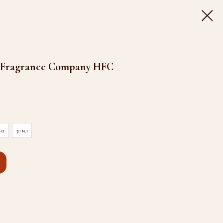
e Fragrance Company HFC
мл
30 мл