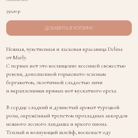
Parfums de Marly
550,00
р.
ДОБАВИТЬ В КОРЗИНУ
Нежная, чувственная и ласковая красавица Delina
от Marly.
С первых нот это восхищение весенней свежестью
ревеня, дополненной горьковато-зеленым
бергамотом, экзотичной сладостью личи
и вкраплениями пряных нот мускатного ореха.
В сердце сладкий и душистый аромат турецкой
розы, окружённый трепетом прохладных аккордов
нежного лесного ландыша и яркого пиона.
Теплый и волнующий шлейф, воспевает оду