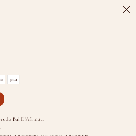
мл
30 мл
edo Bal D’Afrique.
.
том, и в морозы, и в дождь и в солнце.