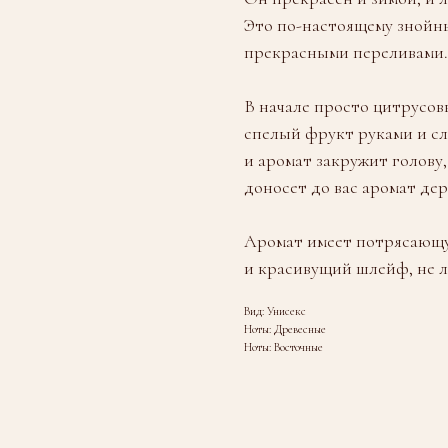
Это по-настоящему знойн
прекрасными переливами.
В начале просто цитрусовы
спелый фрукт руками и сл
и аромат закружит голову
доносет до вас аромат дер
Аромат имеет потрясающую
и красивущий шлейф, не л
Вид: Унисекс
Ноты: Древесные
Ноты: Восточные