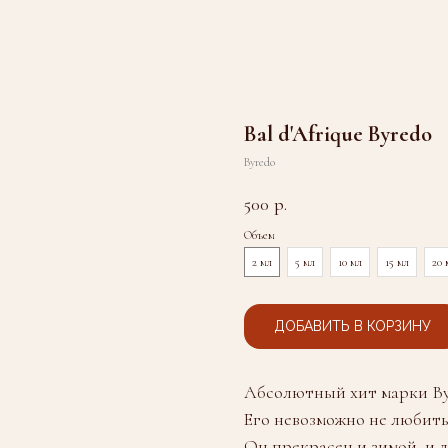
Bal d'Afrique Byredo
Byredo
500
р.
Объем
2 мл
5 мл
10 мл
15 мл
20 
ДОБАВИТЬ В КОРЗИНУ
Абсолютный хит марки Byr
Его невозможно не любить
Он прекрасен и зимой, и ле