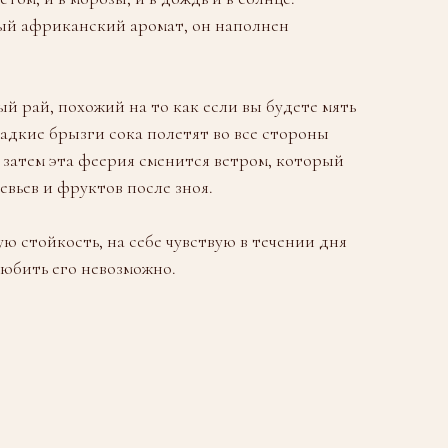
ый африканский аромат, он наполнен
й рай, похожий на то как если вы будете мять
адкие брызги сока полетят во все стороны
, затем эта феерия сменится ветром, который
евьев и фруктов после зноя.
 стойкость, на себе чувствую в течении дня
юбить его невозможно.