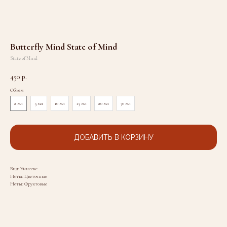
Butterfly Mind State of Mind
State of Mind
450
р.
Объем
2 мл
5 мл
10 мл
15 мл
20 мл
30 мл
ДОБАВИТЬ В КОРЗИНУ
Вид: Унисекс
Ноты: Цветочные
Ноты: Фруктовые