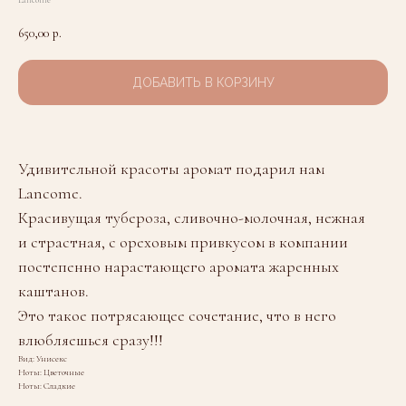
Lancome
650,00
р.
ДОБАВИТЬ В КОРЗИНУ
Удивительной красоты аромат подарил нам
Lancome.
Красивущая тубероза, сливочно-молочная, нежная
и страстная, с ореховым привкусом в компании
постепенно нарастающего аромата жаренных
каштанов.
Это такое потрясающее сочетание, что в него
влюбляешься сразу!!!
Вид: Унисекс
Ноты: Цветочные
Ноты: Сладкие