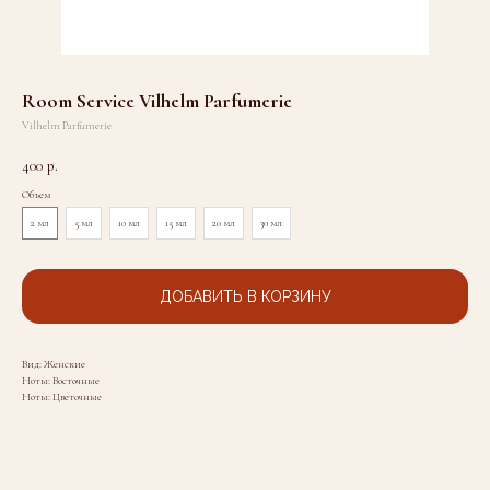
Room Service Vilhelm Parfumerie
Vilhelm Parfumerie
400
р.
Объем
2 мл
5 мл
10 мл
15 мл
20 мл
30 мл
ДОБАВИТЬ В КОРЗИНУ
Вид: Женские
Ноты: Восточные
Ноты: Цветочные