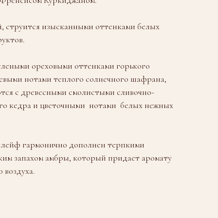
​ струится изысканными оттенками белых
руктов.
леными ореховыми оттенками горького
евыми нотами теплого солнечного шафрана,
тся с древесными смолистыми сливочно-
о кедра и цветочными ​ нотами ​ белых нежных
шлейф гармонично дополнен терпкими
ким запахом амбры, который придает аромату
 воздуха.