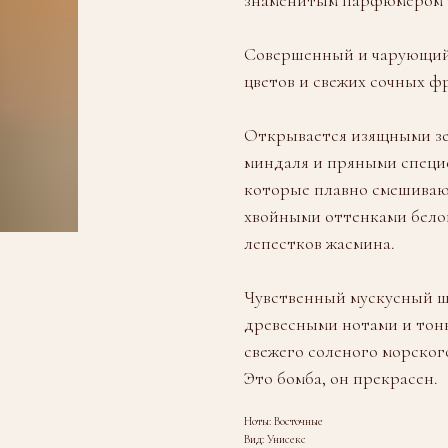
Совершенный и чарующий,
цветов и свежих сочных ф
Открывается изящными зе
миндаля и пряными специ
которые плавно смешиваю
хвойными оттенками белог
лепестков жасмина.
Чувственный мускусный 
древесными нотами и тон
свежего соленого морского
Это бомба, он прекрасен.
Ноты: Восточные
Вид: Унисекс