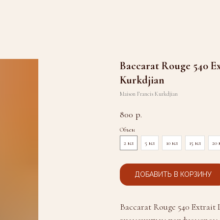
Baccarat Rouge 540 Ex
Kurkdjian
Maison Francis Kurkdjian
800
р.
Объем
2 мл
5 мл
10 мл
15 мл
20 
ДОБАВИТЬ В КОРЗИНУ
Baccarat Rouge 540 Extrait
знаменитым парфюмером 