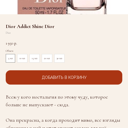
Dior Addict Shine Dior
Dior
1 950
р.
Объем
5 мл
10 мл
15 мл
20 мл
30 мл
ДОБАВИТЬ В КОРЗИНУ
Всем у кого ностальгия по этому чуду, которое
больше не выпускают - сюда.
Она прекрасна, а когда проходит мимо, все взгляды
обращены к ней и этот аромат создан для неё -