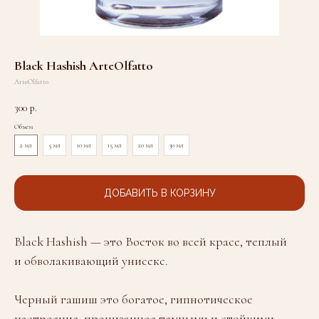
Black Hashish ArteOlfatto
ArteOlfatto
300
р.
Объем
2 мл
5 мл
10 мл
15 мл
20 мл
30 мл
ДОБАВИТЬ В КОРЗИНУ
Black Hashish — это Восток во всей красе, теплый
и обволакивающий унисекс.
Черный гашиш это богатое, гипнотическое
настроение, пронизанное темными и стойкими