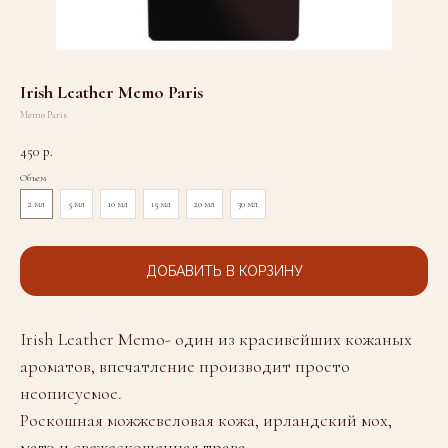
Irish Leather Memo Paris
Memo Paris
450
р.
Объем
2 мл
5 мл
10 мл
15 мл
20 мл
30 мл
ДОБАВИТЬ В КОРЗИНУ
Irish Leather Memo- один из красивейших кожаных
ароматов, впечатление производит просто
неописуемое.
Роскошная можжевеловая кожа, ирландский мох,
матэ и свежескошенная трава.