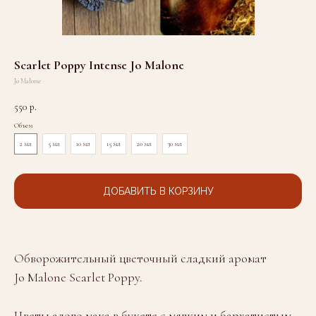
Scarlet Poppy Intense Jo Malone
Jo Malone
550
р.
Объем
2 мл
5 мл
10 мл
15 мл
20 мл
30 мл
ДОБАВИТЬ В КОРЗИНУ
Обворожительный цветочный сладкий аромат
Jo Malone Scarlet Poppy.
Цветы алого мака в букете с мягким и бархатистым