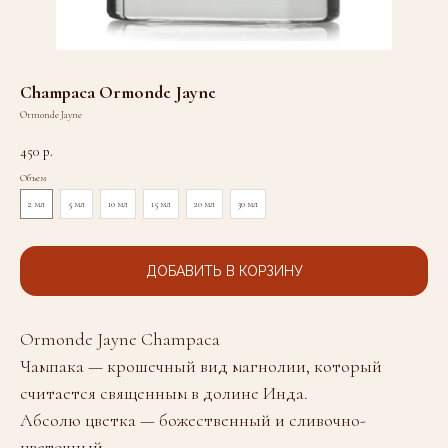
Champaca Ormonde Jayne
Ormonde Jayne
450
р.
Объем
2 мл
5 мл
10 мл
15 мл
20 мл
30 мл
ДОБАВИТЬ В КОРЗИНУ
Ormonde Jayne Champaca
Чампака — крошечный вид магнолии, который
считается священным в долине Инда.
Абсолю цветка — божественный и сливочно-
цветочный.